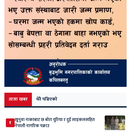
ताजा खबर
धेरै पढिएको
खुनुवा नाकाबाट छ बोरा युरिया र दुई साइकलसहित
१
नेपाली नागरिक पक्राउ