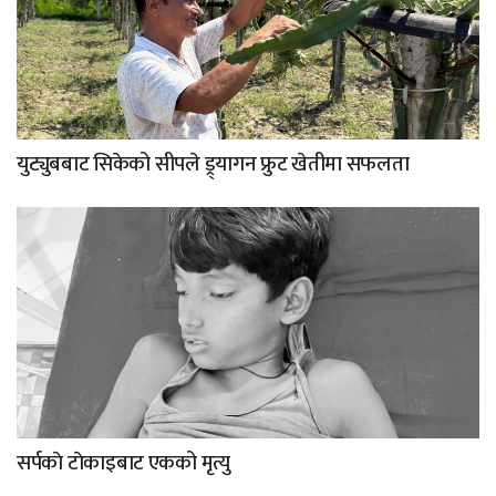
युट्युबबाट सिकेको सीपले ड्र्यागन फ्रुट खेतीमा सफलता
सर्पकाे टाेकाइबाट एकको मृत्यु