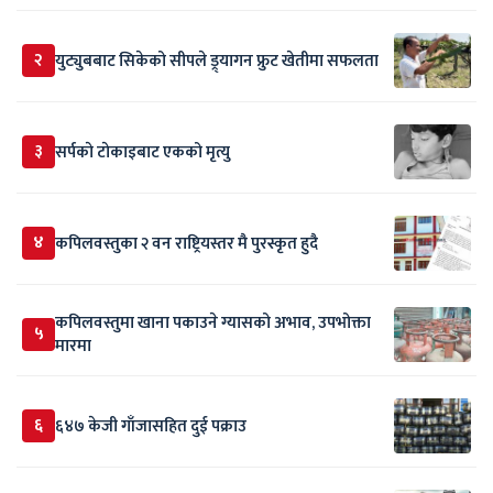
२
युट्युबबाट सिकेको सीपले ड्र्यागन फ्रुट खेतीमा सफलता
३
सर्पकाे टाेकाइबाट एकको मृत्यु
४
कपिलवस्तुका २ वन राष्ट्रियस्तर मै पुरस्कृत हुदै
कपिलवस्तुमा खाना पकाउने ग्यासको अभाव, उपभोक्ता
५
मारमा
६
६४७ केजी गाँजासहित दुई पक्राउ