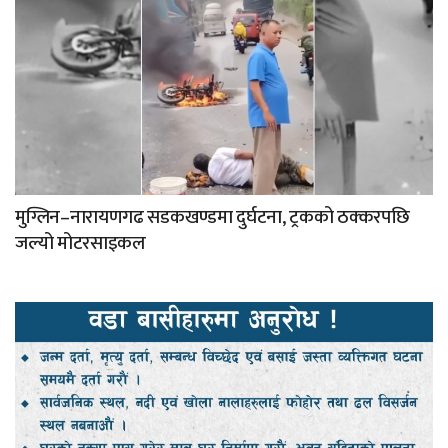
मुग्लिन–नारायणगढ सडकखण्डमा दुर्घटना, ट्रकको ठक्करपछि
जल्यो मोटरसाइकल