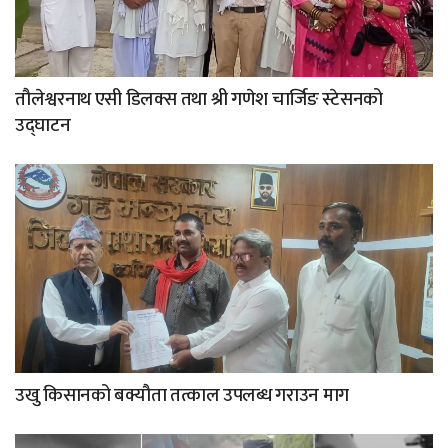
तौलेश्वरनाथ एसी डिलक्स तथा श्री गणेश चार्जिङ स्टेसनको
उद्घाटन
उखु किसानको बक्यौता तत्काल उपलब्ध गराउन माग