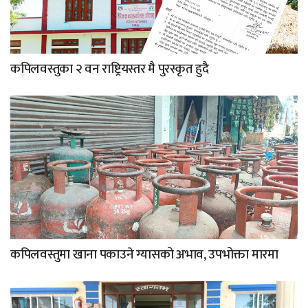
कपिलवस्तुका २ वन राष्ट्रियस्तर मै पुरस्कृत हुदै
कपिलवस्तुमा खाना पकाउने ग्यासको अभाव, उपभोक्ता मारमा