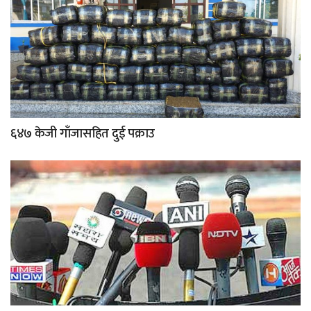
६४७ केजी गाँजासहित दुई पक्राउ