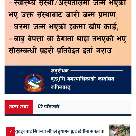
ताजा खबर
धेरै पढिएको
१
युट्युबबाट सिकेको सीपले ड्र्यागन फ्रुट खेतीमा सफलता