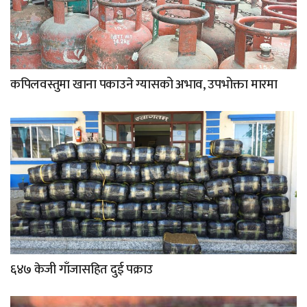
कपिलवस्तुमा खाना पकाउने ग्यासको अभाव, उपभोक्ता मारमा
६४७ केजी गाँजासहित दुई पक्राउ