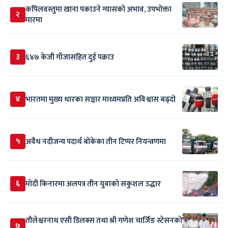
कपिलवस्तुमा खाना पकाउने ग्यासको अभाव, उपभोक्ता
२
मारमा
३
६४७ केजी गाँजासहित दुई पक्राउ
४
भारतमा मुख्य धारका सञ्चार माध्यमप्रति अविश्वास बढ्दो
५
अवैध नदीजन्य पदार्थ बोकेका तीन टिप्पर नियन्त्रणमा
६
मोदी किनारमा अलपत्र तीन युवाको सकुशल उद्धार
तौलेश्वरनाथ एसी डिलक्स तथा श्री गणेश चार्जिङ स्टेसनको
७