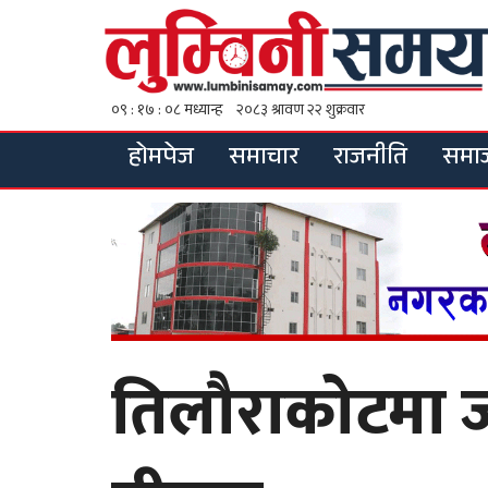
होमपेज
समाचार
राजनीति
समा
तिलौराकोटमा ज