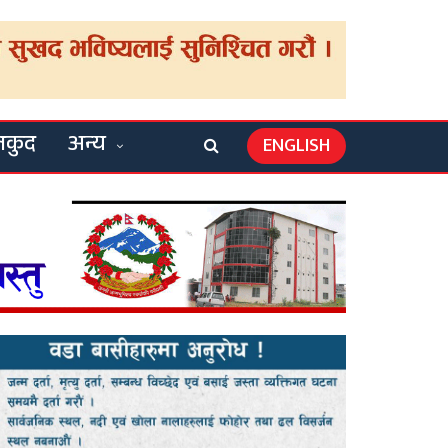
लकुद
अन्य
ENGLISH