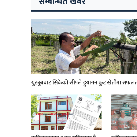
सम्बन्धित खबर
युट्युबबाट सिकेको सीपले ड्र्यागन फ्रुट खेतीमा सफल