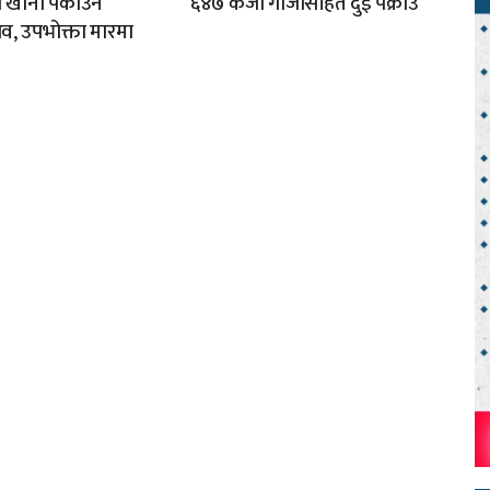
ा खाना पकाउने
६४७ केजी गाँजासहित दुई पक्राउ
व, उपभोक्ता मारमा