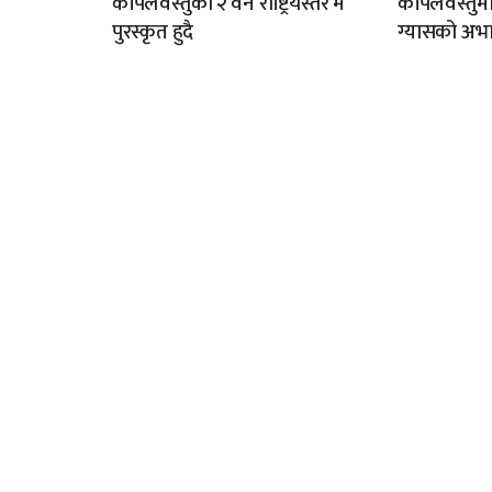
कपिलवस्तुका २ वन राष्ट्रियस्तर मै
कपिलवस्तुम
पुरस्कृत हुदै
ग्यासको अभा