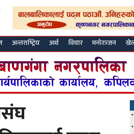
ज
अन्तराष्ट्रिय
अर्थ
विचार
मनोरञ्जन
खे
िसंघ