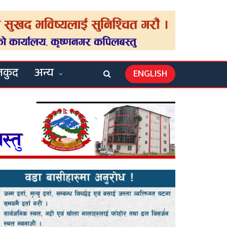
लकुद
अन्य
ENGLISH