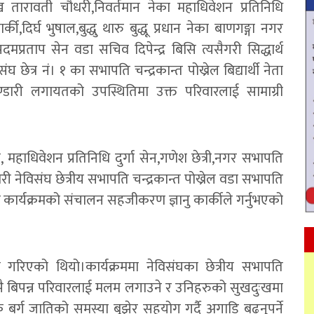
ुख तारावती चौधरी,निवर्तमान नेका महाधिवेशन प्रतिनिधि
्की,दिर्घ भुषाल,बुद्धु थारु बुद्धू प्रधान नेका बाणगङ्गा नगर
प्रताप सेन वडा सचिव दिपेन्द्र बिसि त्यसैगरी सिद्धार्थ
 छेत्र नं। १ का सभापति चन्द्रकान्त पोख्रेल बिद्यार्थी नेता
ारी लगायतको उपस्थितिमा उक्त परिवारलाई सामाग्री
 महाधिवेशन प्रतिनिधि दुर्गा सेन,गणेश छेत्री,नगर सभापति
ी नेविसंघ छेत्रीय सभापति चन्द्रकान्त पोख्रेल वडा सभापति
 कार्यक्रमको संचालन सहजीकरण ज्ञानु कार्कीले गर्नुभएको
गरिएको थियो।कार्यक्रममा नेविसंघका छेत्रीय सभापति
ैं झै बिपन्न परिवारलाई मलम लगाउने र उनिहरुको सुखदुःखमा
 बर्ग जातिको समस्या बुझेर सहयोग गर्दै अगाडि बढ्नुपर्ने