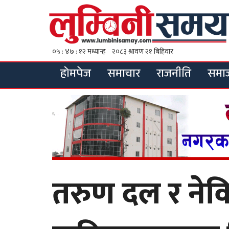
होमपेज
समाचार
राजनीति
समा
तरुण दल र नेव