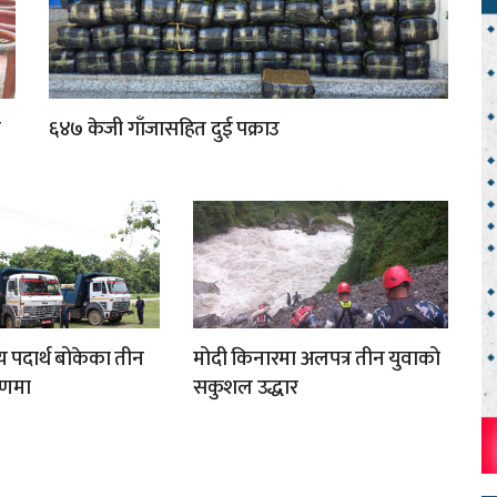
ा
६४७ केजी गाँजासहित दुई पक्राउ
य पदार्थ बोकेका तीन
मोदी किनारमा अलपत्र तीन युवाको
्रणमा
सकुशल उद्धार