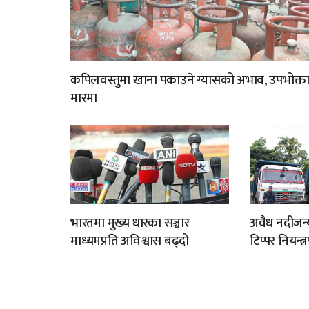
कपिलवस्तुमा खाना पकाउने ग्यासको अभाव, उपभोक्त
मारमा
भारतमा मुख्य धारका सञ्चार
अवैध नदीजन्
माध्यमप्रति अविश्वास बढ्दो
टिप्पर नियन्त