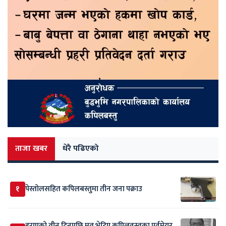
ताजा खबर
धेरै पढिएको
१
पेस्तोलसहित कपिलबस्तुमा तीन जना पक्राउ
हराएको तीन दिनपछि मृत भेटिए कपिलवस्तुका पूर्वमेयर