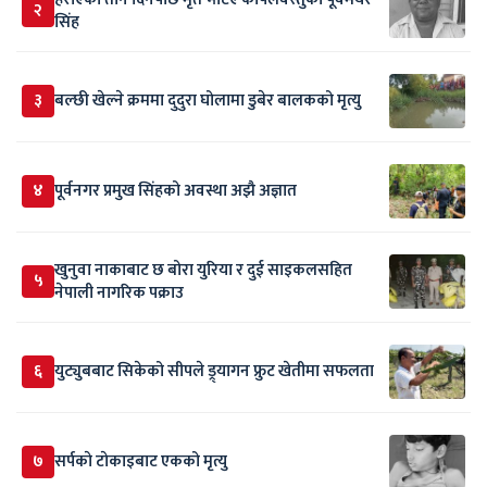
२
सिंह
३
बल्छी खेल्ने क्रममा दुदुरा घोलामा डुबेर बालकको मृत्यु
४
पूर्वनगर प्रमुख सिंहको अवस्था अझै अज्ञात
खुनुवा नाकाबाट छ बोरा युरिया र दुई साइकलसहित
५
नेपाली नागरिक पक्राउ
६
युट्युबबाट सिकेको सीपले ड्र्यागन फ्रुट खेतीमा सफलता
७
सर्पकाे टाेकाइबाट एकको मृत्यु