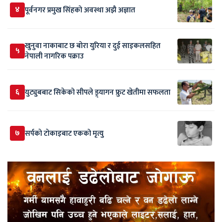
४
पूर्वनगर प्रमुख सिंहको अवस्था अझै अज्ञात
खुनुवा नाकाबाट छ बोरा युरिया र दुई साइकलसहित
५
नेपाली नागरिक पक्राउ
६
युट्युबबाट सिकेको सीपले ड्र्यागन फ्रुट खेतीमा सफलता
७
सर्पकाे टाेकाइबाट एकको मृत्यु