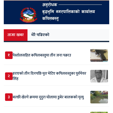
ताजा खबर
धेरै पढिएको
१
पेस्तोलसहित कपिलबस्तुमा तीन जना पक्राउ
हराएको तीन दिनपछि मृत भेटिए कपिलवस्तुका पूर्वमेयर
२
सिंह
३
बल्छी खेल्ने क्रममा दुदुरा घोलामा डुबेर बालकको मृत्यु