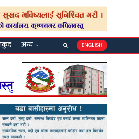
लकुद
अन्य
ENGLISH