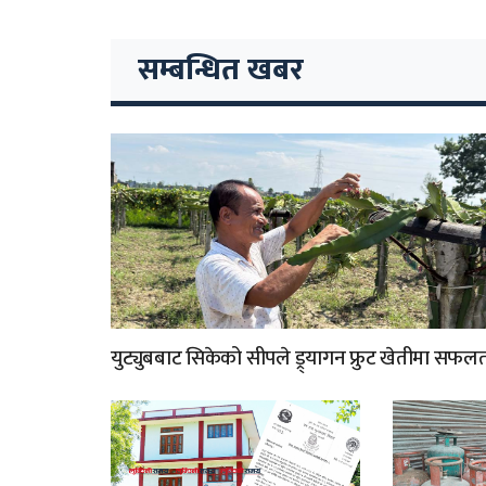
सम्बन्धित खबर
युट्युबबाट सिकेको सीपले ड्र्यागन फ्रुट खेतीमा सफल