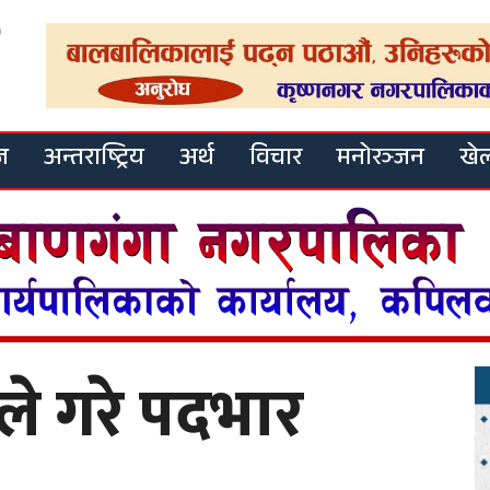
ज
अन्तराष्ट्रिय
अर्थ
विचार
मनोरञ्जन
खे
ीले गरे पदभार