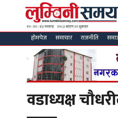
होमपेज
समाचार
राजनीति
समा
वडाध्यक्ष चौधर