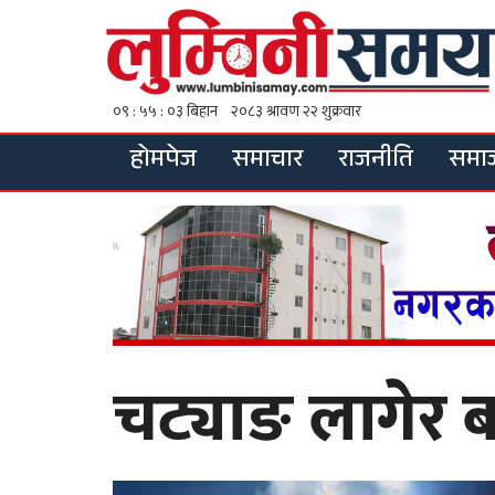
होमपेज
समाचार
राजनीति
समा
चट्याङ लागेर ब