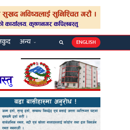
लकुद
अन्य
ENGLISH