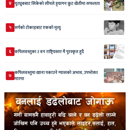
४
युट्युबबाट सिकेको सीपले ड्र्यागन फ्रुट खेतीमा सफलता
५
सर्पकाे टाेकाइबाट एकको मृत्यु
६
कपिलवस्तुका २ वन राष्ट्रियस्तर मै पुरस्कृत हुदै
कपिलवस्तुमा खाना पकाउने ग्यासको अभाव, उपभोक्ता
७
मारमा