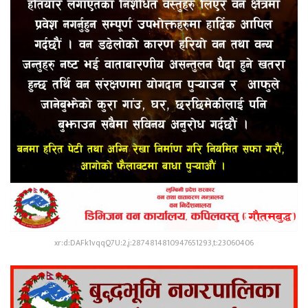
xr:d:DAFk1vqqQ7U:2,j:2874814810947651293,t:23060406