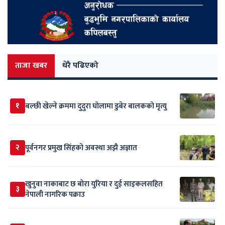
ताजा खबर
धेरै पढिएको
१
बल्छी खेल्ने क्रममा दुदुरा घोलामा डुबेर बालकको मृत्यु
२
पूर्वनगर प्रमुख सिंहको अवस्था अझै अज्ञात
खुनुवा नाकाबाट छ बोरा युरिया र दुई साइकलसहित
३
नेपाली नागरिक पक्राउ