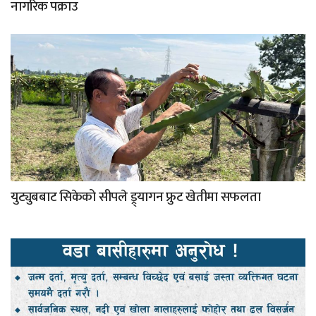
नागरिक पक्राउ
युट्युबबाट सिकेको सीपले ड्र्यागन फ्रुट खेतीमा सफलता