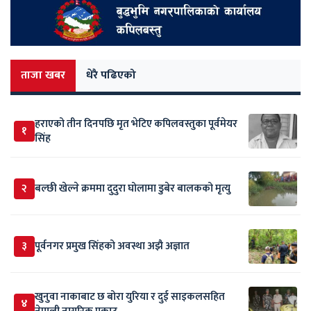
ताजा खबर
धेरै पढिएको
हराएको तीन दिनपछि मृत भेटिए कपिलवस्तुका पूर्वमेयर
१
सिंह
२
बल्छी खेल्ने क्रममा दुदुरा घोलामा डुबेर बालकको मृत्यु
३
पूर्वनगर प्रमुख सिंहको अवस्था अझै अज्ञात
खुनुवा नाकाबाट छ बोरा युरिया र दुई साइकलसहित
४