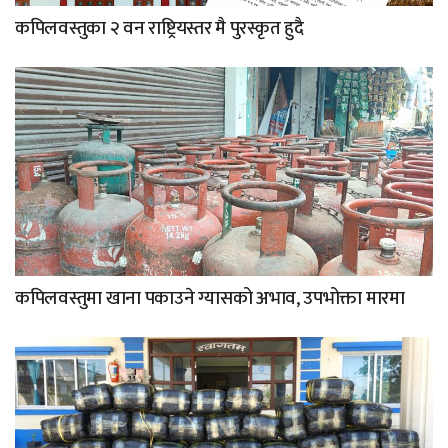
कपिलवस्तुका २ वन राष्ट्रियस्तर मै पुरस्कृत हुदै
कपिलवस्तुमा खाना पकाउने ग्यासको अभाव, उपभोक्ता मारमा