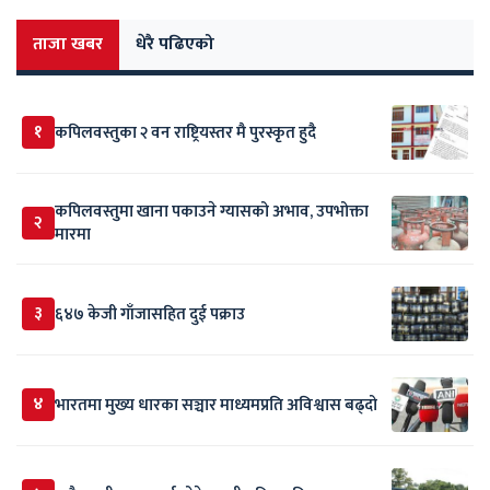
ताजा खबर
धेरै पढिएको
१
कपिलवस्तुका २ वन राष्ट्रियस्तर मै पुरस्कृत हुदै
कपिलवस्तुमा खाना पकाउने ग्यासको अभाव, उपभोक्ता
२
मारमा
३
६४७ केजी गाँजासहित दुई पक्राउ
४
भारतमा मुख्य धारका सञ्चार माध्यमप्रति अविश्वास बढ्दो