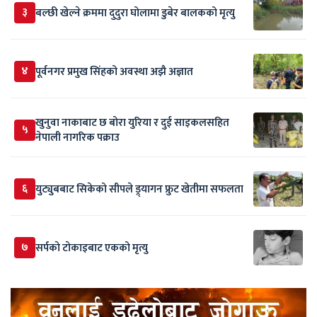
३
बल्छी खेल्ने क्रममा दुदुरा घोलामा डुबेर बालकको मृत्यु
४
पूर्वनगर प्रमुख सिंहको अवस्था अझै अज्ञात
खुनुवा नाकाबाट छ बोरा युरिया र दुई साइकलसहित
५
नेपाली नागरिक पक्राउ
६
युट्युबबाट सिकेको सीपले ड्र्यागन फ्रुट खेतीमा सफलता
७
सर्पकाे टाेकाइबाट एकको मृत्यु