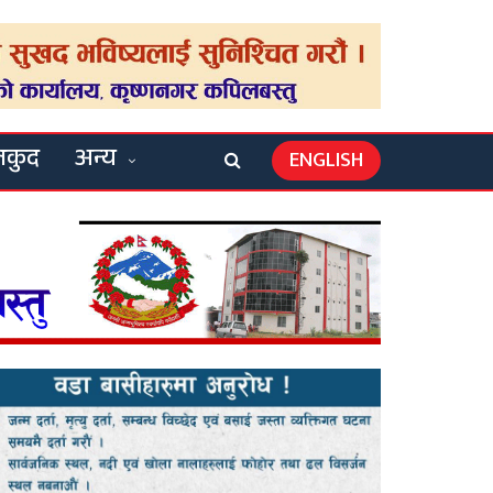
लकुद
अन्य
ENGLISH