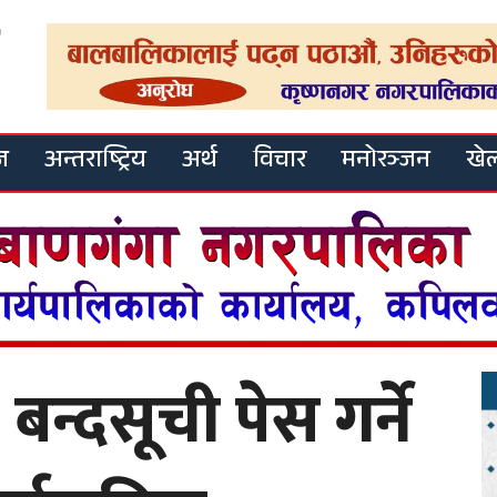
ज
अन्तराष्ट्रिय
अर्थ
विचार
मनोरञ्जन
खे
न्दसूची पेस गर्ने