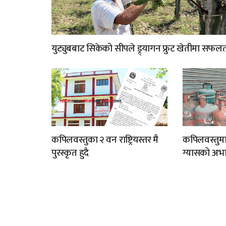
युट्युबबाट सिकेको सीपले ड्र्यागन फ्रुट खेतीमा सफल
कपिलवस्तुका २ वन राष्ट्रियस्तर मै
कपिलवस्तुम
पुरस्कृत हुदै
ग्यासको अभा