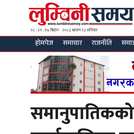
होमपेज
समाचार
राजनीति
समा
समानुपातिकको ब