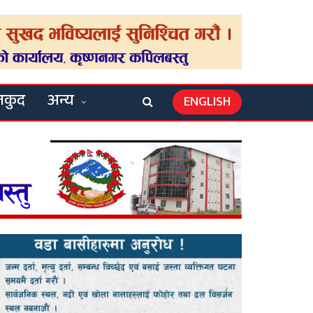
लकुद
अन्य
ENGLISH