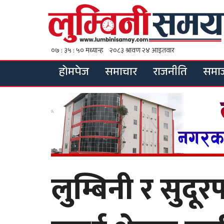
होमपेज
समाचार
राजनीति
समा
लुम्बिनी र सुदूर