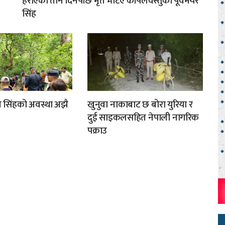
हराएको तीन दिनपछि मृत भेटिए कपिलवस्तुका पूर्वमेयर
सिंह
मुख सिंहको अवस्था अझै
खुनुवा नाकाबाट छ बोरा युरिया र
दुई साइकलसहित नेपाली नागरिक
पक्राउ