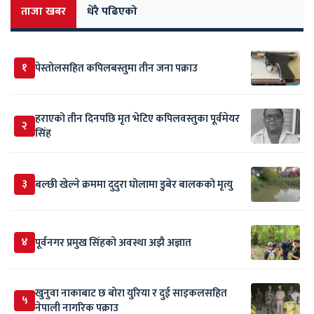
ताजा खबर
धेरै पढिएको
१
पेस्तोलसहित कपिलबस्तुमा तीन जना पक्राउ
हराएको तीन दिनपछि मृत भेटिए कपिलवस्तुका पूर्वमेयर
२
सिंह
३
बल्छी खेल्ने क्रममा दुदुरा घोलामा डुबेर बालकको मृत्यु
४
पूर्वनगर प्रमुख सिंहको अवस्था अझै अज्ञात
खुनुवा नाकाबाट छ बोरा युरिया र दुई साइकलसहित
५
नेपाली नागरिक पक्राउ