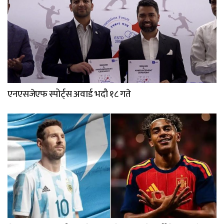
एनएसजेएफ स्पोर्ट्स अवार्ड भदौ १८ गते