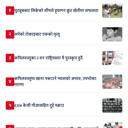
१
युट्युबबाट सिकेको सीपले ड्र्यागन फ्रुट खेतीमा सफलता
२
सर्पकाे टाेकाइबाट एकको मृत्यु
३
कपिलवस्तुका २ वन राष्ट्रियस्तर मै पुरस्कृत हुदै
कपिलवस्तुमा खाना पकाउने ग्यासको अभाव, उपभोक्ता
४
मारमा
५
६४७ केजी गाँजासहित दुई पक्राउ