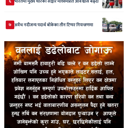
६
भारतमा मुख्य धारका सञ्चार माध्यमप्रति अविश्वास बढ्दो
७
अवैध नदीजन्य पदार्थ बोकेका तीन टिप्पर नियन्त्रणमा