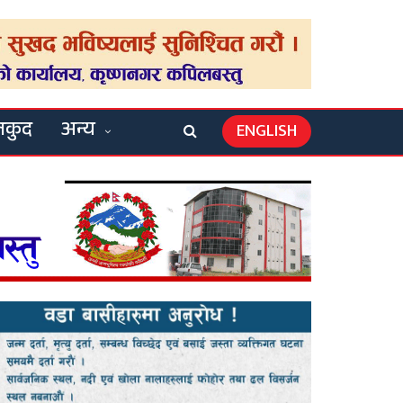
लकुद
अन्य
ENGLISH