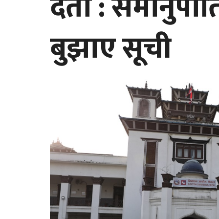
दर्ता : समानुप
बुझाए सूची