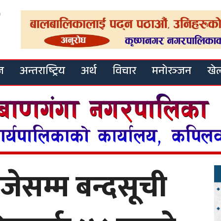
ज
अन्तराष्ट्रिय
अर्थ
विचार
मनोरञ्जन
खे
ेसम्म बन्दसूची