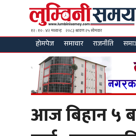
होमपेज
समाचार
राजनीति
समा
आज बिहान ५ बज