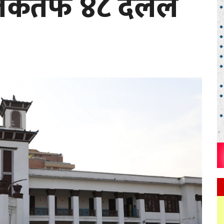
ातिकतर्फ ४८ दलले