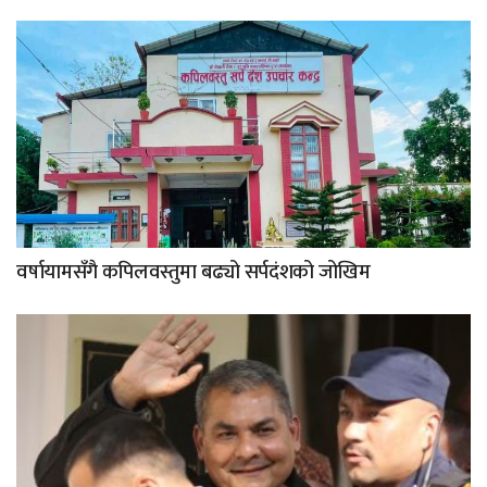
वर्षायामसँगै कपिलवस्तुमा बढ्यो सर्पदंशको जोखिम