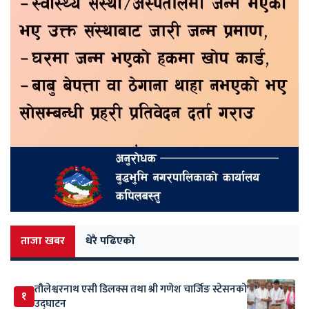
ताजा खबर
धेरै पढिएको
तौलेश्वरनाथ एसी डिलक्स तथा श्री गणेश चार्जिङ स्टेसनको
१
उद्घाटन