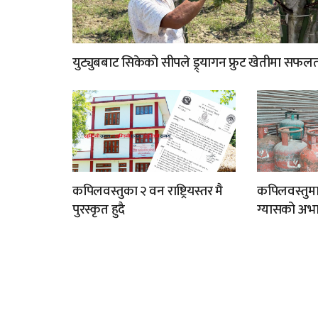
युट्युबबाट सिकेको सीपले ड्र्यागन फ्रुट खेतीमा सफल
कपिलवस्तुका २ वन राष्ट्रियस्तर मै
कपिलवस्तुम
पुरस्कृत हुदै
ग्यासको अभा