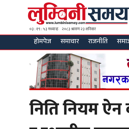
होमपेज
समाचार
राजनीति
समा
निति नियम ऐन ब