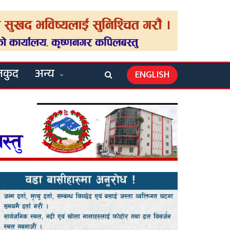
लकुद
अन्य
ENGLISH