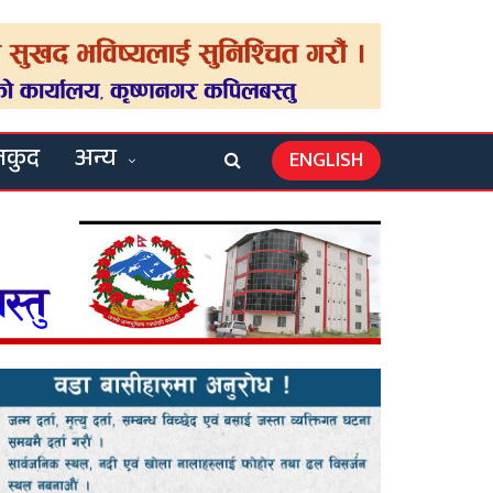
लकुद
अन्य
ENGLISH