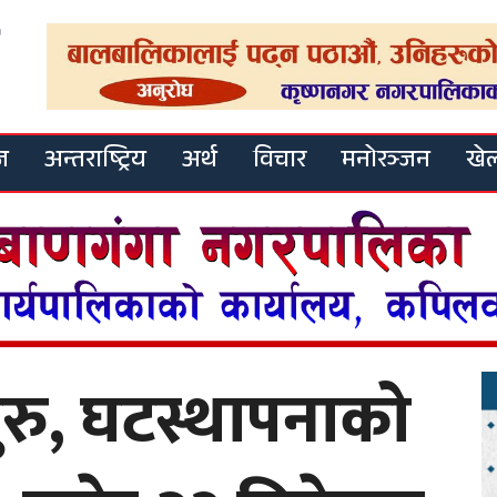
ज
अन्तराष्ट्रिय
अर्थ
विचार
मनोरञ्जन
खे
ुरु, घटस्थापनाको