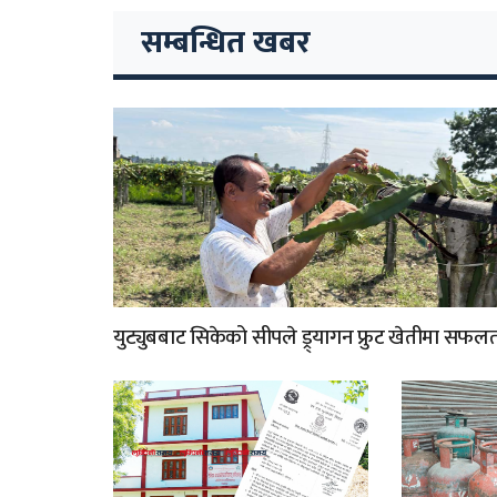
सम्बन्धित खबर
युट्युबबाट सिकेको सीपले ड्र्यागन फ्रुट खेतीमा सफल