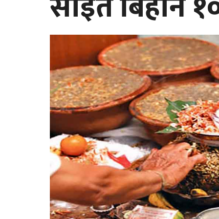
साइत बिहान १०