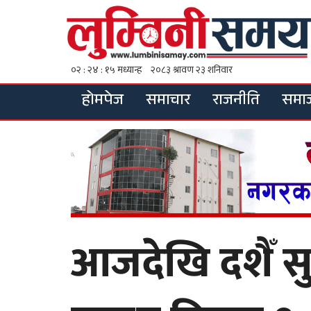
होमपेज
समाचार
राजनीति
समा
आजदेखि दशैँ स