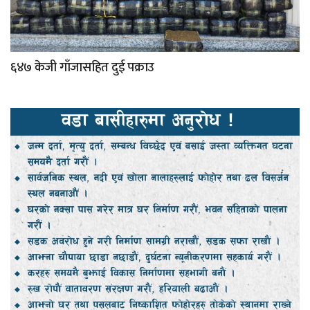
६४७ केजी गाँजासहित दुई पक्राउ