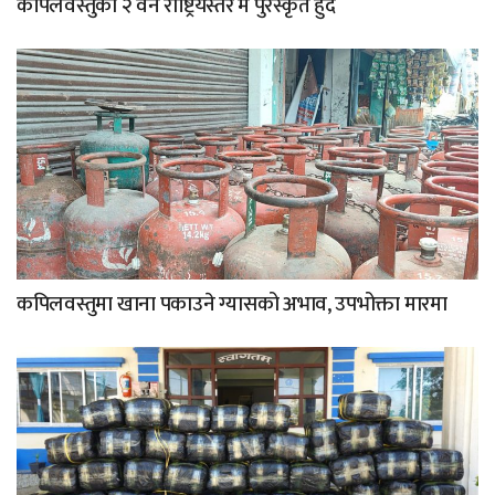
कपिलवस्तुका २ वन राष्ट्रियस्तर मै पुरस्कृत हुदै
कपिलवस्तुमा खाना पकाउने ग्यासको अभाव, उपभोक्ता मारमा