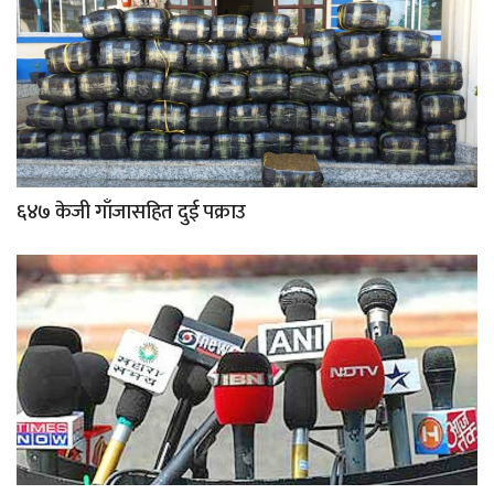
६४७ केजी गाँजासहित दुई पक्राउ