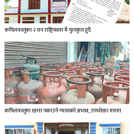
कपिलवस्तुका २ वन राष्ट्रियस्तर मै पुरस्कृत हुदै
कपिलवस्तुमा खाना पकाउने ग्यासको अभाव, उपभोक्ता मारमा