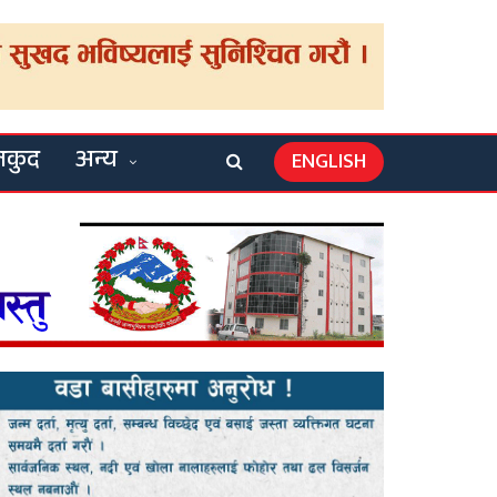
लकुद
अन्य
ENGLISH