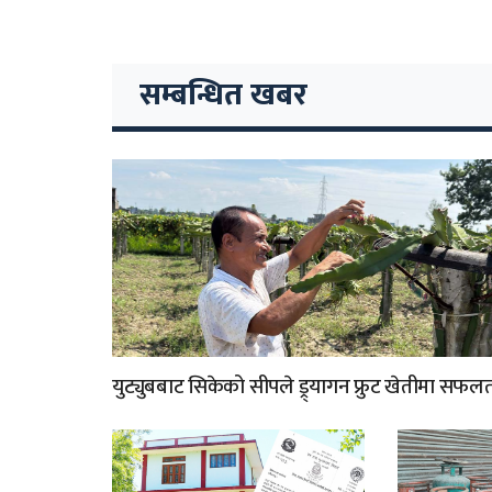
सम्बन्धित खबर
युट्युबबाट सिकेको सीपले ड्र्यागन फ्रुट खेतीमा सफल