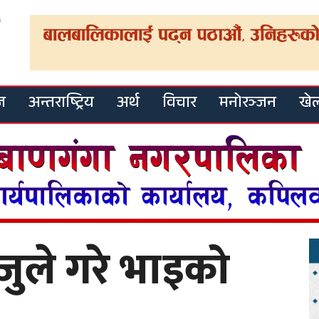
ज
अन्तराष्ट्रिय
अर्थ
विचार
मनोरञ्जन
खे
ाजुले गरे भाइको