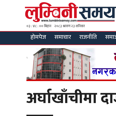
होमपेज
समाचार
राजनीति
समा
अर्घाखाँचीमा द