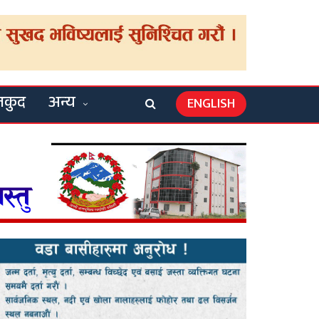
लकुद
अन्य
ENGLISH