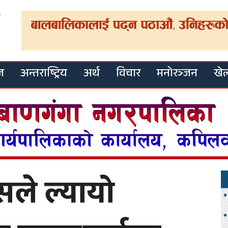
ज
अन्तराष्ट्रिय
अर्थ
विचार
मनोरञ्जन
खे
रेसले ल्यायो