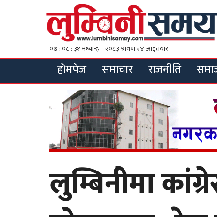
होमपेज
समाचार
राजनीति
समा
लुम्बिनीेमा कांग्