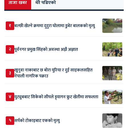
ताजा खबर
धेरै पढिएको
१
बल्छी खेल्ने क्रममा दुदुरा घोलामा डुबेर बालकको मृत्यु
२
पूर्वनगर प्रमुख सिंहको अवस्था अझै अज्ञात
खुनुवा नाकाबाट छ बोरा युरिया र दुई साइकलसहित
३
नेपाली नागरिक पक्राउ
४
युट्युबबाट सिकेको सीपले ड्र्यागन फ्रुट खेतीमा सफलता
५
सर्पकाे टाेकाइबाट एकको मृत्यु