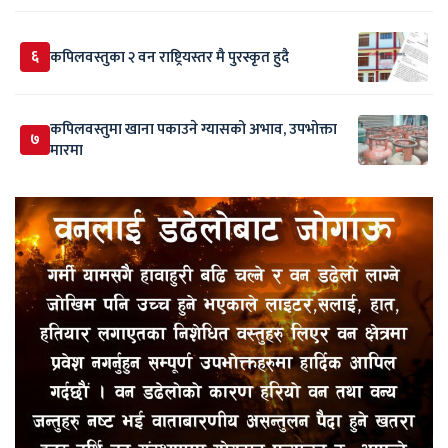
६
कपिलवस्तुका २ वन राष्ट्रियस्तर मै पुरस्कृत हुदै
कपिलवस्तुमा खाना पकाउने ग्यासको अभाव, उपभोक्ता
७
मारमा