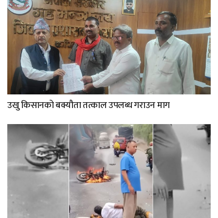
उखु किसानको बक्यौता तत्काल उपलब्ध गराउन माग