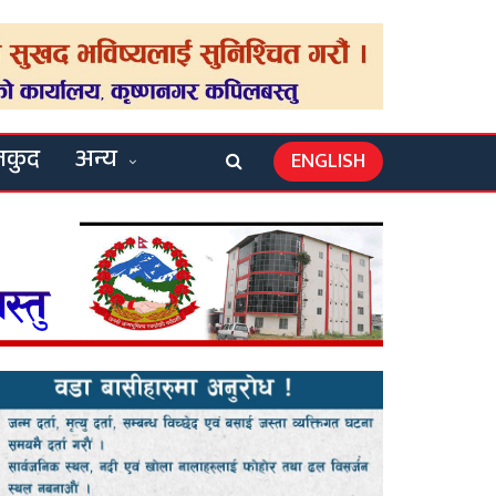
लकुद
अन्य
ENGLISH