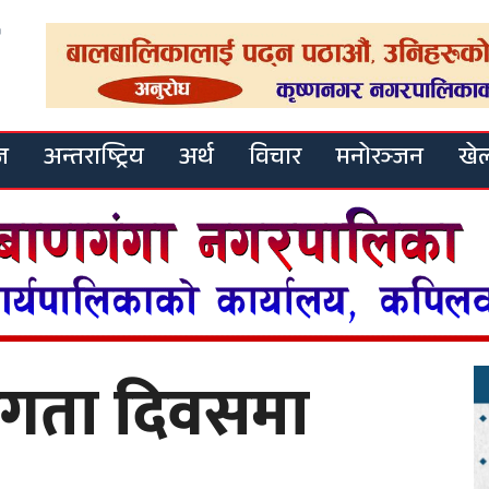
ज
अन्तराष्ट्रिय
अर्थ
विचार
मनोरञ्जन
खे
अपांगता दिवसमा