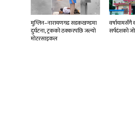
मुग्लिन–नारायणगढ सडकखण्डमा
वर्षायामसँगै
दुर्घटना, ट्रकको ठक्करपछि जल्यो
सर्पदंशको ज
मोटरसाइकल