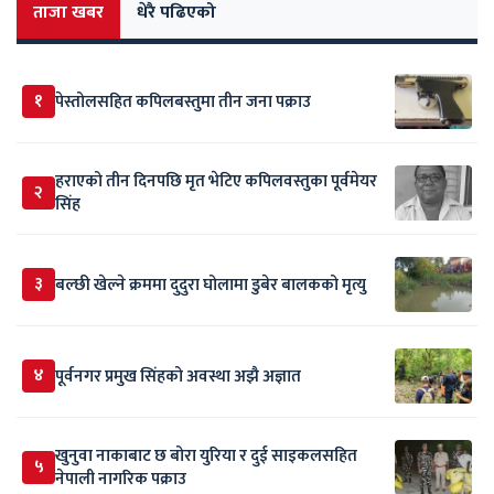
ताजा खबर
धेरै पढिएको
१
पेस्तोलसहित कपिलबस्तुमा तीन जना पक्राउ
हराएको तीन दिनपछि मृत भेटिए कपिलवस्तुका पूर्वमेयर
२
सिंह
३
बल्छी खेल्ने क्रममा दुदुरा घोलामा डुबेर बालकको मृत्यु
४
पूर्वनगर प्रमुख सिंहको अवस्था अझै अज्ञात
खुनुवा नाकाबाट छ बोरा युरिया र दुई साइकलसहित
५
नेपाली नागरिक पक्राउ