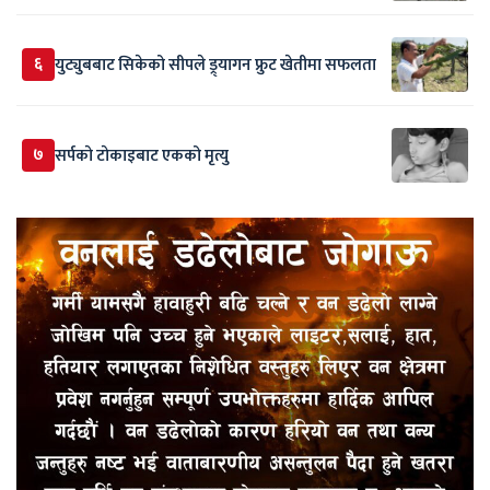
६
युट्युबबाट सिकेको सीपले ड्र्यागन फ्रुट खेतीमा सफलता
७
सर्पकाे टाेकाइबाट एकको मृत्यु