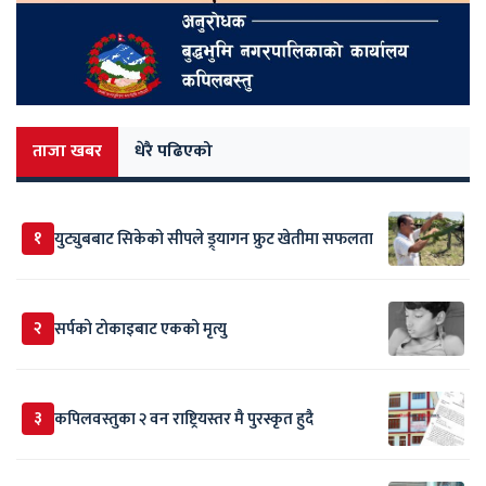
ताजा खबर
धेरै पढिएको
१
युट्युबबाट सिकेको सीपले ड्र्यागन फ्रुट खेतीमा सफलता
२
सर्पकाे टाेकाइबाट एकको मृत्यु
३
कपिलवस्तुका २ वन राष्ट्रियस्तर मै पुरस्कृत हुदै