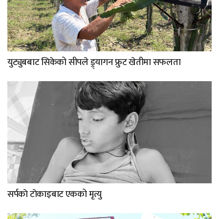
युट्युबबाट सिकेको सीपले ड्र्यागन फ्रुट खेतीमा सफलता
सर्पकाे टाेकाइबाट एकको मृत्यु