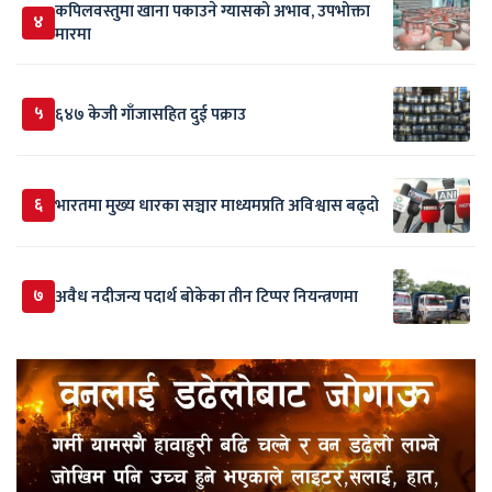
कपिलवस्तुमा खाना पकाउने ग्यासको अभाव, उपभोक्ता
४
मारमा
५
६४७ केजी गाँजासहित दुई पक्राउ
६
भारतमा मुख्य धारका सञ्चार माध्यमप्रति अविश्वास बढ्दो
७
अवैध नदीजन्य पदार्थ बोकेका तीन टिप्पर नियन्त्रणमा