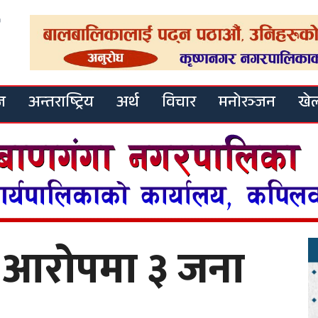
ज
अन्तराष्ट्रिय
अर्थ
विचार
मनोरञ्जन
खे
 आरोपमा ३ जना