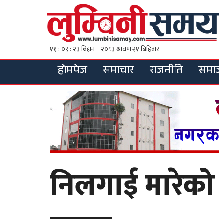
होमपेज
समाचार
राजनीति
समा
निलगाई मारेको