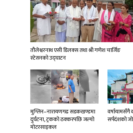
तौलेश्वरनाथ एसी डिलक्स तथा श्री गणेश चार्जिङ
स्टेसनको उद्घाटन
मुग्लिन–नारायणगढ सडकखण्डमा
वर्षायामसँगै
दुर्घटना, ट्रकको ठक्करपछि जल्यो
सर्पदंशको ज
मोटरसाइकल