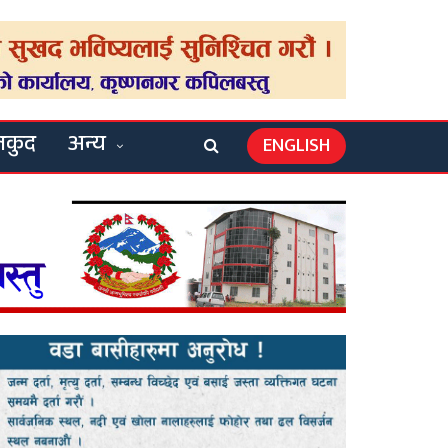
लकुद
अन्य
ENGLISH