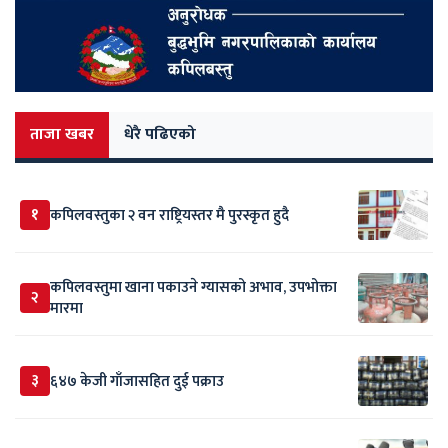
ताजा खबर
धेरै पढिएको
१
कपिलवस्तुका २ वन राष्ट्रियस्तर मै पुरस्कृत हुदै
कपिलवस्तुमा खाना पकाउने ग्यासको अभाव, उपभोक्ता
२
मारमा
३
६४७ केजी गाँजासहित दुई पक्राउ