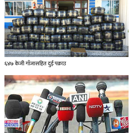
६४७ केजी गाँजासहित दुई पक्राउ