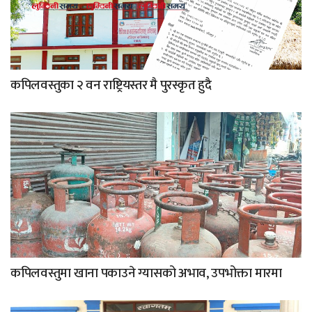
कपिलवस्तुका २ वन राष्ट्रियस्तर मै पुरस्कृत हुदै
कपिलवस्तुमा खाना पकाउने ग्यासको अभाव, उपभोक्ता मारमा