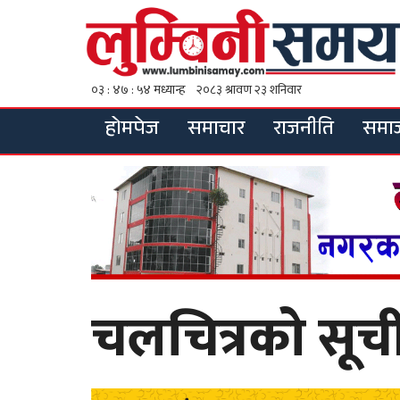
होमपेज
समाचार
राजनीति
समा
चलचित्रको सूच