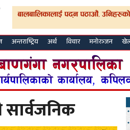
ज
अन्तराष्ट्रिय
अर्थ
विचार
मनोरञ्जन
खे
ी सार्वजनिक