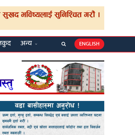
लकुद
अन्य
ENGLISH