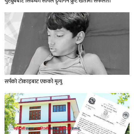
युट्युबबाट सिकेको सीपले ड्र्यागन फ्रुट खेतीमा सफलता
सर्पकाे टाेकाइबाट एकको मृत्यु