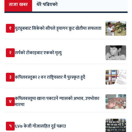
ताजा खबर
धेरै पढिएको
१
युट्युबबाट सिकेको सीपले ड्र्यागन फ्रुट खेतीमा सफलता
२
सर्पकाे टाेकाइबाट एकको मृत्यु
३
कपिलवस्तुका २ वन राष्ट्रियस्तर मै पुरस्कृत हुदै
कपिलवस्तुमा खाना पकाउने ग्यासको अभाव, उपभोक्ता
४
मारमा
५
६४७ केजी गाँजासहित दुई पक्राउ