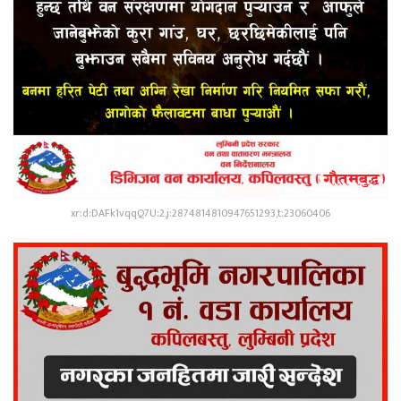
xr:d:DAFk1vqqQ7U:2,j:2874814810947651293,t:23060406