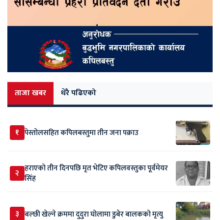
ताजा खबर
धेरै पढिएको
१
पेस्तोलसहित कपिलबस्तुमा तीन जना पक्राउ
हराएको तीन दिनपछि मृत भेटिए कपिलवस्तुका पूर्वमेयर
२
सिंह
३
बल्छी खेल्ने क्रममा दुदुरा घोलामा डुबेर बालकको मृत्यु