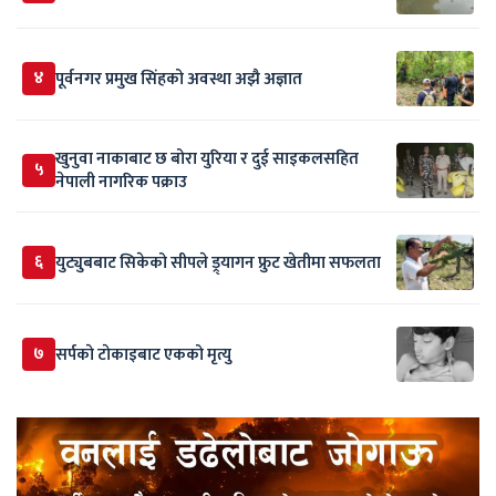
४
पूर्वनगर प्रमुख सिंहको अवस्था अझै अज्ञात
खुनुवा नाकाबाट छ बोरा युरिया र दुई साइकलसहित
५
नेपाली नागरिक पक्राउ
६
युट्युबबाट सिकेको सीपले ड्र्यागन फ्रुट खेतीमा सफलता
७
सर्पकाे टाेकाइबाट एकको मृत्यु