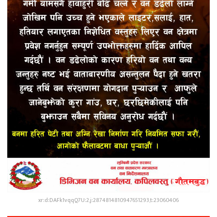
xr:d:DAFk1vqqQ7U:2,j:2874814810947651293,t:23060406