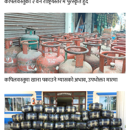
कपिलवस्तुका २ वन राष्ट्रियस्तर मै पुरस्कृत हुदै
कपिलवस्तुमा खाना पकाउने ग्यासको अभाव, उपभोक्ता मारमा