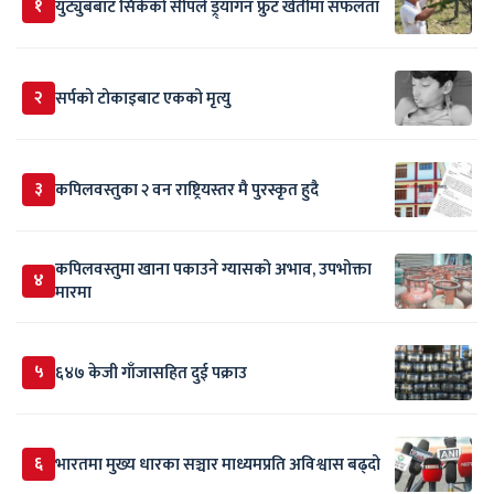
१
युट्युबबाट सिकेको सीपले ड्र्यागन फ्रुट खेतीमा सफलता
२
सर्पकाे टाेकाइबाट एकको मृत्यु
३
कपिलवस्तुका २ वन राष्ट्रियस्तर मै पुरस्कृत हुदै
कपिलवस्तुमा खाना पकाउने ग्यासको अभाव, उपभोक्ता
४
मारमा
५
६४७ केजी गाँजासहित दुई पक्राउ
६
भारतमा मुख्य धारका सञ्चार माध्यमप्रति अविश्वास बढ्दो