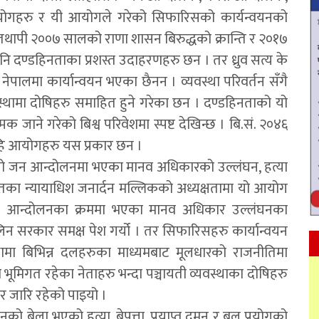
ोगहरु र यी आयोगले गरेको सिफारिसको कार्यन्वयनको
। तथापी २००७ सालको राणा शासन बिरुद्धको क्रान्ति र २०१७
नि दण्डहिनताका प्रशस्त उदाहरणहरु छन । तर ध्रुव सत्य के
पालमा कार्यान्वयन भएका छैनन । व्यवस्था परिवर्तन सँगै
वस्थामा दोषिहरु समाहित हुने गरेका छन । दण्डहिनताको यो
मक जाने गरेको बिश्व परिवेशमा स्पष्ट देखिन्छ । बि.सं. २०४६
केहि आयोगहरु यस प्रकार छन ।
पहिलो जन आन्दोलनमा भएका मानव अधिकारको उल्लंघन, हत्या
लतका न्यायाधिश जनार्दन मल्लिकको अध्यक्षतामा यो आयोग
 आन्दोलनका क्रममा भएका मानव अधिकार उल्लंघनका
िन सरकार समक्ष पेश गर्यो । तर सिफारिसहरु कार्यान्वयन
्थामा बिभिन्न दलहरुका माध्यमबाट मूलधारको राजनीतिमा
 भूमिगत रहेका नेताहरु भन्दा पञ्चायती व्यवस्थाका दोषिहरु
्तर जारि रहेको पाइयो ।
ासनको बेला भएको हत्या, बेपत्ता, प्रयाप्त दमन र बल प्रयोगको