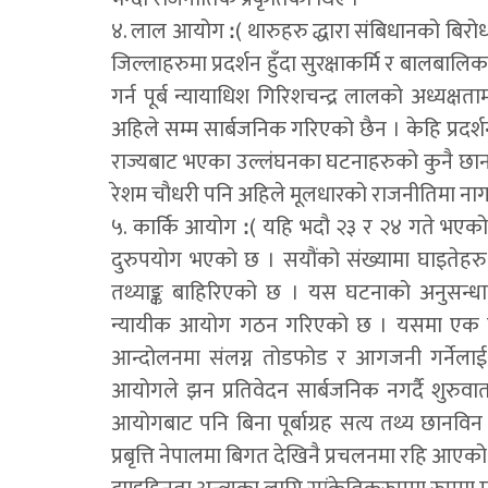
४. लाल आयोग ꓽ( थारुहरु द्धारा संबिधानको बिरो
जिल्लाहरुमा प्रदर्शन हुँदा सुरक्षाकर्मि र बाल
गर्न पूर्ब न्यायाधिश गिरिशचन्द्र लालको अध्य
अहिले सम्म सार्बजनिक गरिएको छैन । केहि प्रदर्
राज्यबाट भएका उल्लंघनका घटनाहरुको कुनै छ
रेशम चौधरी पनि अहिले मूलधारको राजनीतिमा नागर
५. कार्कि आयोग ꓽ( यहि भदौ २३ र २४ गते भएको ज
दुरुपयोग भएको छ । सयौंको संख्यामा घाइतेह
तथ्याङ्क बाहिरिएको छ । यस घटनाको अनुसन्धान ग
न्यायीक आयोग गठन गरिएको छ । यसमा एक प्
आन्दोलनमा संलग्न तोडफोड र आगजनी गर्नेलाई
आयोगले झन प्रतिवेदन सार्बजनिक नगर्दै शुरुवा
आयोगबाट पनि बिना पूर्बाग्रह सत्य तथ्य छानविन
प्रबृत्ति नेपालमा बिगत देखिनै प्रचलनमा रहि आएको