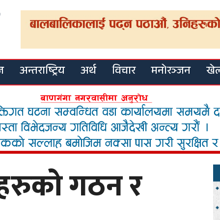
ज
अन्तराष्ट्रिय
अर्थ
विचार
मनोरञ्जन
खे
हरुको गठन र