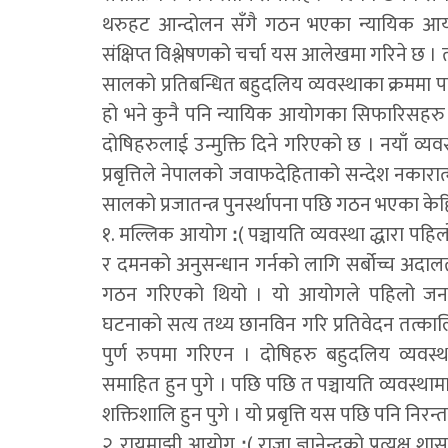
थरुहट आन्दोलन सँगै गठन भएका न्यायिक आय
संक्षिप्त विश्लेषणको चर्चा यस आलेखमा गरिने छ 
सालको प्रतिबन्धित बहुदलिय व्यवस्थाका क्रममा प
हो भने कुनै पनि न्यायिक आयोगका सिफारिसहरु ने
दोषिहरुलाई उन्मुक्ति दिने गरिएको छ । नयाँ व्य
प्रबृत्तिले नेपालको जवाफदेहिताको सन्देश नकारात्
सालको प्रजातन्त्र पुनर्स्थापना पछि गठन भएका 
१. मल्लिक आयोग ꓽ( पञ्चायति व्यवस्था द्धारा 
र दमनको अनुसन्धान गर्नको लागि सर्बोच्च अदा
गठन गरिएको थियो । यो आयोगले पहिलो जन
घटनाको सत्य तथ्य छानविन गरि प्रतिवेदन तत्काल
पुर्ण रुपमा गरिएन । दोषिहरु बहुदलिय व्यवस
समाहित हुन पुगे । पछि पछि त पञ्चायति व्यवस्थामा
शक्तिशालि हुन पुगे । यो प्रबृत्ति यस पछि पनि निरन
२. रायमाझी आयोग ꓽ( राजा ज्ञानेन्द्रको प्रत्यक्ष श