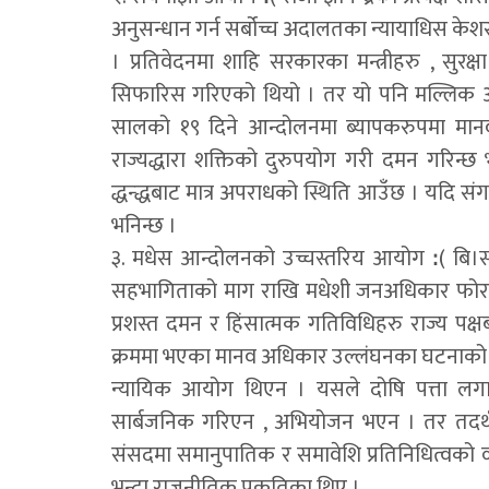
अनुसन्धान गर्न सर्बोच्च अदालतका न्यायाधिस क
। प्रतिवेदनमा शाहि सरकारका मन्त्रीहरु , सुरक्ष
सिफारिस गरिएको थियो । तर यो पनि मल्लिक आयो
सालको १९ दिने आन्दोलनमा ब्यापकरुपमा मा
राज्यद्धारा शक्तिको दुरुपयोग गरी दमन गरिन्छ 
द्धन्द्धबाट मात्र अपराधको स्थिति आउँछ । यदि स
भनिन्छ ।
३. मधेस आन्दोलनको उच्चस्तरिय आयोग ꓽ( बि।स
सहभागिताको माग राखि मधेशी जनअधिकार फोरम
प्रशस्त दमन र हिंसात्मक गतिविधिहरु राज्य पक
क्रममा भएका मानव अधिकार उल्लंघनका घटनाको
न्यायिक आयोग थिएन । यसले दोषि पत्ता लग
सार्बजनिक गरिएन , अभियोजन भएन । तर तदर
संसदमा समानुपातिक र समावेशि प्रतिनिधित्वको
भन्दा राजनीतिक प्रकृतिका थिए ।