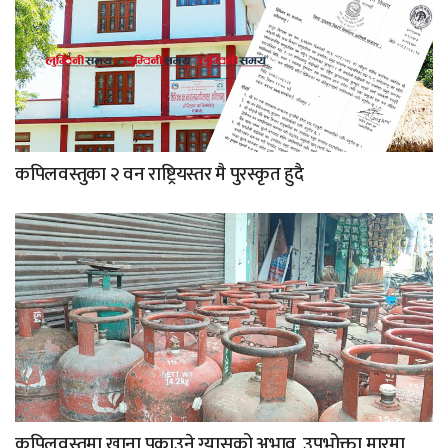
कपिलवस्तुका २ वन राष्ट्रियस्तर मै पुरस्कृत हुदै
कपिलवस्तुमा खाना पकाउने ग्यासको अभाव, उपभोक्ता मारमा