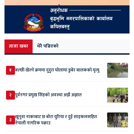
ताजा खबर
धेरै पढिएको
१
बल्छी खेल्ने क्रममा दुदुरा घोलामा डुबेर बालकको मृत्यु
२
पूर्वनगर प्रमुख सिंहको अवस्था अझै अज्ञात
खुनुवा नाकाबाट छ बोरा युरिया र दुई साइकलसहित
३
नेपाली नागरिक पक्राउ