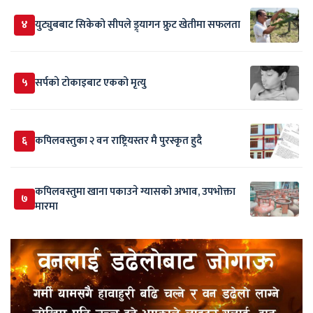
४
युट्युबबाट सिकेको सीपले ड्र्यागन फ्रुट खेतीमा सफलता
५
सर्पकाे टाेकाइबाट एकको मृत्यु
६
कपिलवस्तुका २ वन राष्ट्रियस्तर मै पुरस्कृत हुदै
कपिलवस्तुमा खाना पकाउने ग्यासको अभाव, उपभोक्ता
७
मारमा