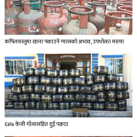
कपिलवस्तुमा खाना पकाउने ग्यासको अभाव, उपभोक्ता मारमा
६४७ केजी गाँजासहित दुई पक्राउ