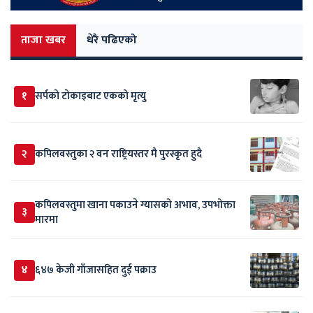
ताजा खबर
धेरै पढिएको
१
सर्पकाे टाेकाइबाट एकको मृत्यु
२
कपिलवस्तुका २ वन राष्ट्रियस्तर मै पुरस्कृत हुदै
कपिलवस्तुमा खाना पकाउने ग्यासको अभाव, उपभोक्ता
३
मारमा
४
६४७ केजी गाँजासहित दुई पक्राउ