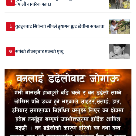
५
नेपाली नागरिक पक्राउ
६
युट्युबबाट सिकेको सीपले ड्र्यागन फ्रुट खेतीमा सफलता
७
सर्पकाे टाेकाइबाट एकको मृत्यु