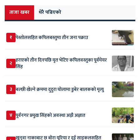
ताजा खबर
धेरै पढिएको
१
पेस्तोलसहित कपिलबस्तुमा तीन जना पक्राउ
हराएको तीन दिनपछि मृत भेटिए कपिलवस्तुका पूर्वमेयर
२
सिंह
३
बल्छी खेल्ने क्रममा दुदुरा घोलामा डुबेर बालकको मृत्यु
४
पूर्वनगर प्रमुख सिंहको अवस्था अझै अज्ञात
खुनुवा नाकाबाट छ बोरा युरिया र दुई साइकलसहित