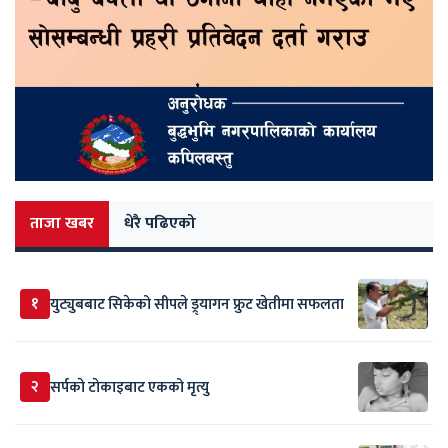
ताजा खबर
धेरै पढिएको
१
युट्युबबाट सिकेको सीपले ड्र्यागन फ्रुट खेतीमा सफलता
२
सर्पकाे टाेकाइबाट एकको मृत्यु