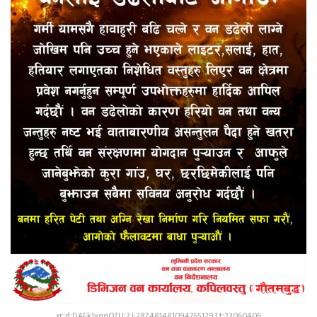
xr:d:DAFk1vqqQ7U:2,j:2874814810947651293,t:23060406