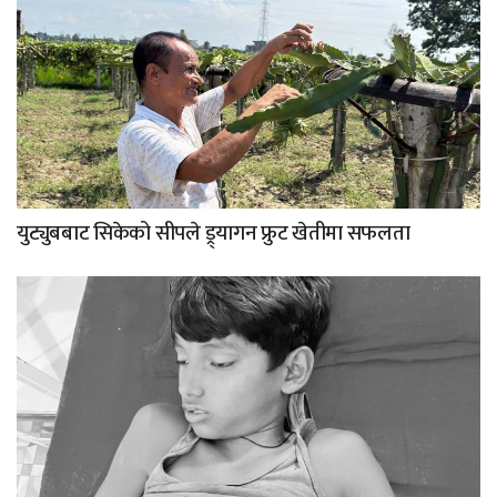
युट्युबबाट सिकेको सीपले ड्र्यागन फ्रुट खेतीमा सफलता