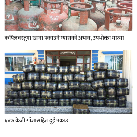
कपिलवस्तुमा खाना पकाउने ग्यासको अभाव, उपभोक्ता मारमा
६४७ केजी गाँजासहित दुई पक्राउ