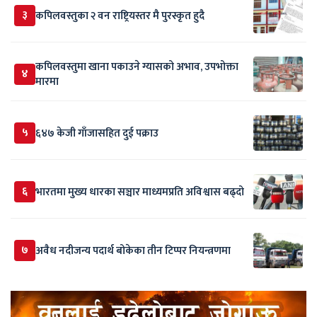
३
कपिलवस्तुका २ वन राष्ट्रियस्तर मै पुरस्कृत हुदै
कपिलवस्तुमा खाना पकाउने ग्यासको अभाव, उपभोक्ता
४
मारमा
५
६४७ केजी गाँजासहित दुई पक्राउ
६
भारतमा मुख्य धारका सञ्चार माध्यमप्रति अविश्वास बढ्दो
७
अवैध नदीजन्य पदार्थ बोकेका तीन टिप्पर नियन्त्रणमा