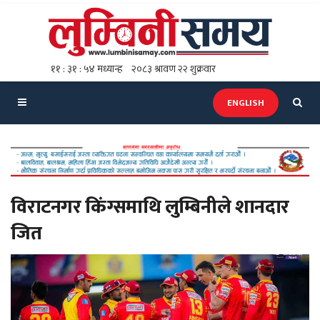
ENGLISH
विराटनगर किंग्समाथि लुम्बिनीले शानदार
जित