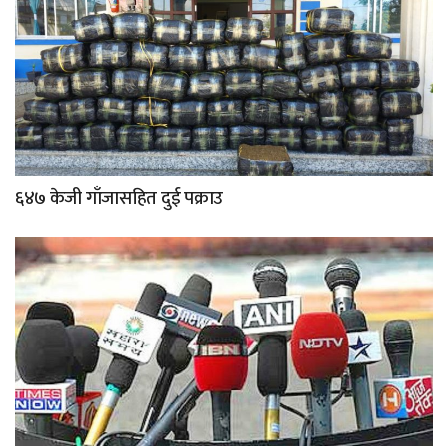
६४७ केजी गाँजासहित दुई पक्राउ