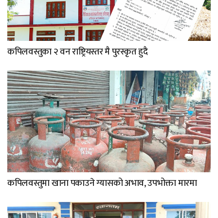
कपिलवस्तुका २ वन राष्ट्रियस्तर मै पुरस्कृत हुदै
कपिलवस्तुमा खाना पकाउने ग्यासको अभाव, उपभोक्ता मारमा