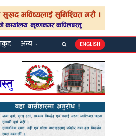
लकुद
अन्य
ENGLISH