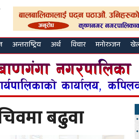
ज
अन्तराष्ट्रिय
अर्थ
विचार
मनोरञ्जन
खे
 सचिवमा बढुवा