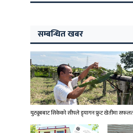
सम्बन्धित खबर
युट्युबबाट सिकेको सीपले ड्र्यागन फ्रुट खेतीमा सफल