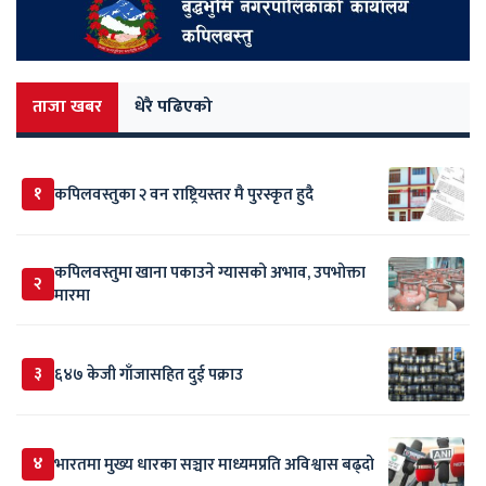
ताजा खबर
धेरै पढिएको
१
कपिलवस्तुका २ वन राष्ट्रियस्तर मै पुरस्कृत हुदै
कपिलवस्तुमा खाना पकाउने ग्यासको अभाव, उपभोक्ता
२
मारमा
३
६४७ केजी गाँजासहित दुई पक्राउ
४
भारतमा मुख्य धारका सञ्चार माध्यमप्रति अविश्वास बढ्दो