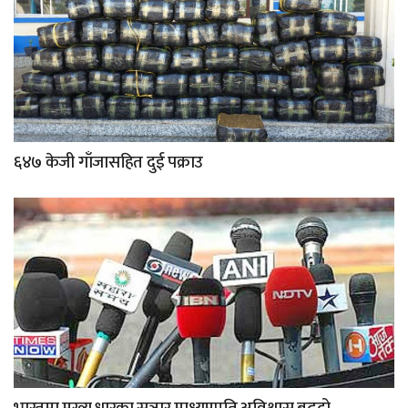
६४७ केजी गाँजासहित दुई पक्राउ