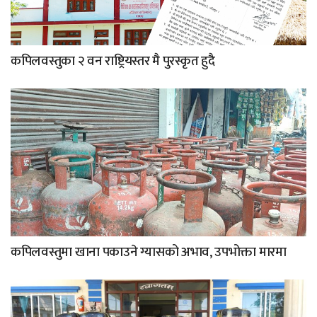
कपिलवस्तुका २ वन राष्ट्रियस्तर मै पुरस्कृत हुदै
कपिलवस्तुमा खाना पकाउने ग्यासको अभाव, उपभोक्ता मारमा