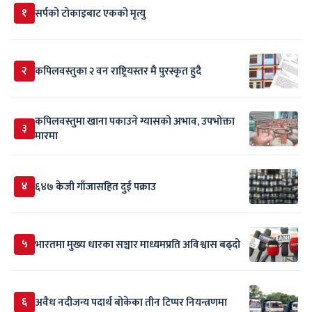
१
सर्पकाे टाेकाइबाट एकको मृत्यु
२
कपिलवस्तुका २ वन राष्ट्रियस्तर मै पुरस्कृत हुदै
कपिलवस्तुमा खाना पकाउने ग्यासको अभाव, उपभोक्ता
३
मारमा
४
६४७ केजी गाँजासहित दुई पक्राउ
५
भारतमा मुख्य धारका सञ्चार माध्यमप्रति अविश्वास बढ्दो
६
अवैध नदीजन्य पदार्थ बोकेका तीन टिप्पर नियन्त्रणमा