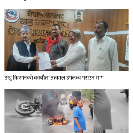
उखु किसानको बक्यौता तत्काल उपलब्ध गराउन माग