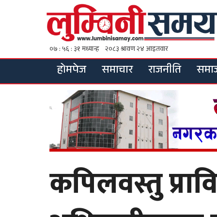
होमपेज
समाचार
राजनीति
समा
कपिलवस्तु प्रावि