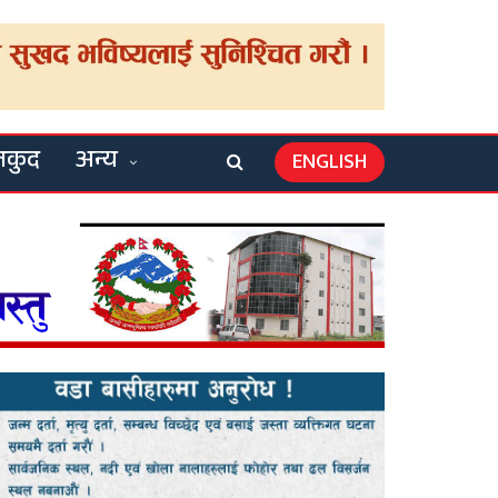
लकुद
अन्य
ENGLISH