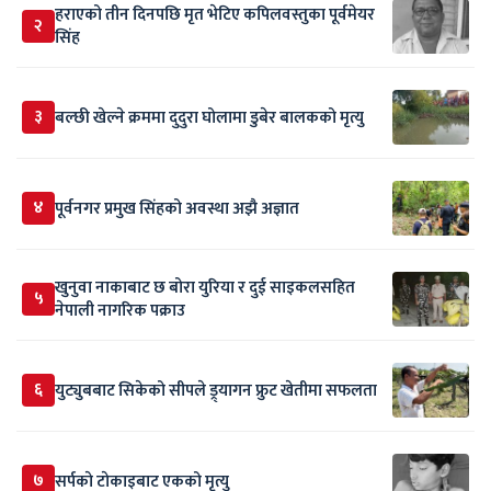
हराएको तीन दिनपछि मृत भेटिए कपिलवस्तुका पूर्वमेयर
२
सिंह
३
बल्छी खेल्ने क्रममा दुदुरा घोलामा डुबेर बालकको मृत्यु
४
पूर्वनगर प्रमुख सिंहको अवस्था अझै अज्ञात
खुनुवा नाकाबाट छ बोरा युरिया र दुई साइकलसहित
५
नेपाली नागरिक पक्राउ
६
युट्युबबाट सिकेको सीपले ड्र्यागन फ्रुट खेतीमा सफलता
७
सर्पकाे टाेकाइबाट एकको मृत्यु