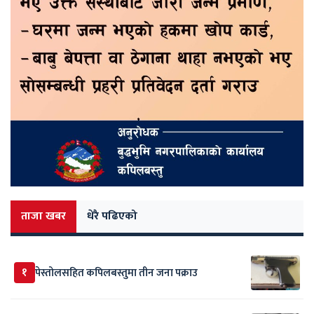
ताजा खबर
धेरै पढिएको
१
पेस्तोलसहित कपिलबस्तुमा तीन जना पक्राउ