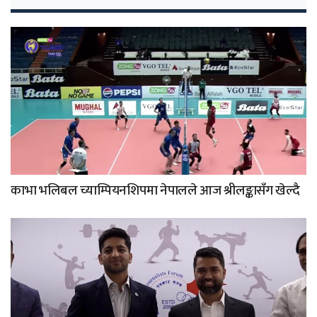
काभा भलिबल च्याम्पियनशिपमा नेपालले आज श्रीलङ्कासँग खेल्दै