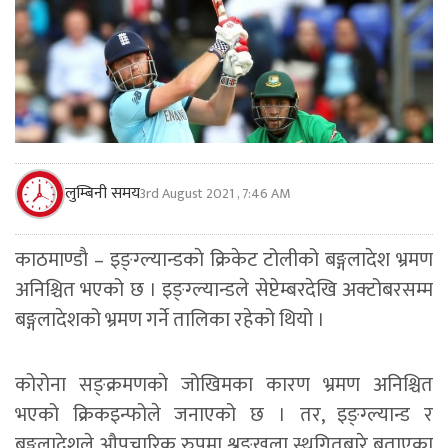
लुम्बिनी समय
3rd August 2021 , 7:46 AM
काठमाण्डाै – इङ्ग्ल्यान्डकाे क्रिकेट टोलीको बङ्गलादेश भ्रमण
अनिश्चित भएको छ । इङ्ग्ल्यान्डले सेप्टेम्बरदेखि अक्टोबरसम्म
बङ्गलादेशको भ्रमण गर्ने तालिका रहेको थियो ।
कोरोना सङ्क्रमणकाे जोखिमका कारण भ्रमण अनिश्चित
भएको क्रिकइन्फोले जनाएको छ । तर, इङ्ग्ल्यान्ड र
बङ्गलादेशले औपचारिक रुपमा श्रृङ्खला स्थगितबारे बताएका